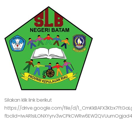
Silakan klik link berikut
https://drive.google.com/file/d/1_CmKkBAFX3Kbx7ftG
fbclid=IwAR1sILONXYyrv3wCPkCWRw6EW2QVUumOgjad4