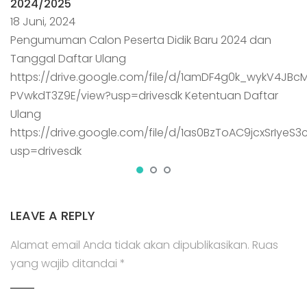
2024/2025
18 Juni, 2024
Pengumuman Calon Peserta Didik Baru 2024 dan
Tanggal Daftar Ulang
https://drive.google.com/file/d/1amDF4g0k_wykV4JBc
PVwkdT3Z9E/view?usp=drivesdk Ketentuan Daftar
Ulang
https://drive.google.com/file/d/1as0BzToAC9jcxSrIyeS
usp=drivesdk
LEAVE A REPLY
Alamat email Anda tidak akan dipublikasikan.
Ruas
yang wajib ditandai
*