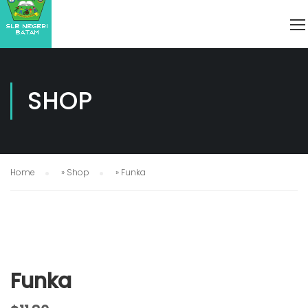
SHOP
Home
»
Shop
»
Funka
Funka