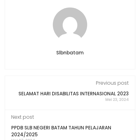
Slbnbatam
Previous post
SELAMAT HARI DISABILITAS INTERNASIONAL 2023
Mei 23, 2024
Next post
PPDB SLB NEGERI BATAM TAHUN PELAJARAN
2024/2025