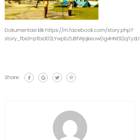
Dokumentasi klik https://m.facebook.com/story.php?
story_fbid=pfbid02LYwpbZUBfWjqkeowDg4HNt92qTyzbY
Share: