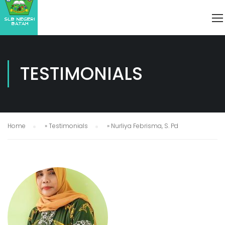
TESTIMONIALS
Home
»
Testimonials
»
Nurliya Febrisma, S. Pd